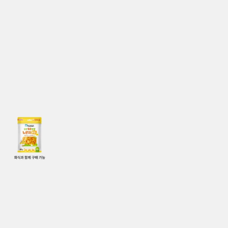
상품상세
결합할인
1
/
1
듀먼 똑똑하댕 노른자트릿 1팩
가격