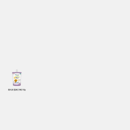
상품상세
결합할인
1
/
1
듀먼 초유단백 챱챱펫밀크 눈가반짝 1팩
가격