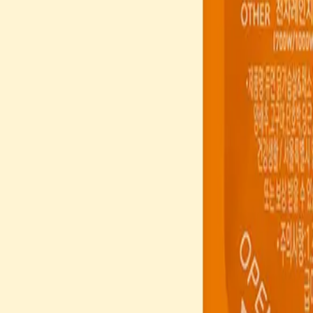
50g
100g
케어식